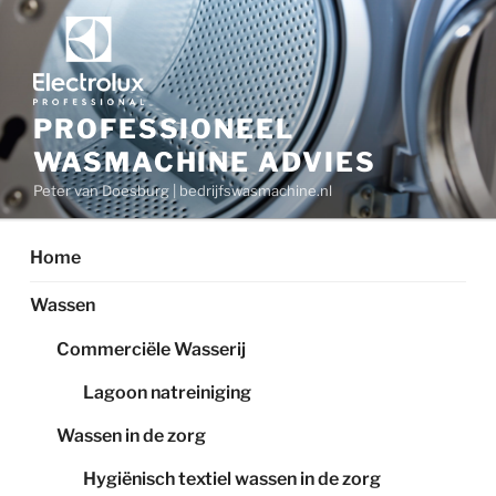
Ga
naar
de
inhoud
PROFESSIONEEL
WASMACHINE ADVIES
Peter van Doesburg | bedrijfswasmachine.nl
Home
Wassen
Commerciële Wasserij
Lagoon natreiniging
Wassen in de zorg
Hygiënisch textiel wassen in de zorg