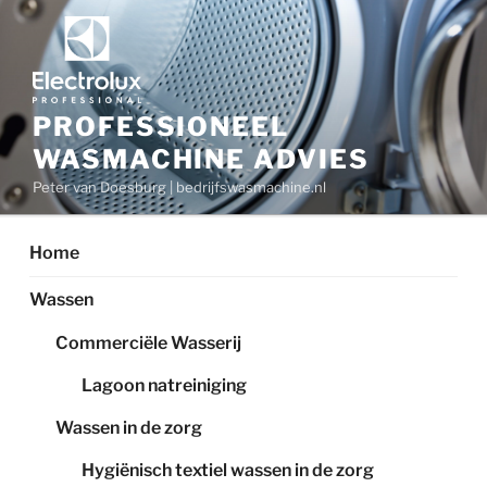
Ga
naar
de
inhoud
PROFESSIONEEL
WASMACHINE ADVIES
Peter van Doesburg | bedrijfswasmachine.nl
Home
Wassen
Commerciële Wasserij
Lagoon natreiniging
Wassen in de zorg
Hygiënisch textiel wassen in de zorg