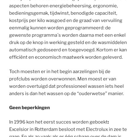
aspecten behoren energiebeheersing, ergonomie,
bedieningsgemak, tijdwinst, benodigde capaciteit,
kostprijs per kilo wasgoed en de graad van vervuiling
eenmalig kunnen worden geprogrammeerd: de
gewenste programma´s worden daarna met een enkel
druk op de knop in werking gesteld en de wasmiddelen
automatisch gedoseerd en toegevoegd. Kortom er kan
efficiënt en economisch maatwerk worden geleverd.
Toch moesten er in het begin aarzelingen bij de
profclubs worden overwonnen. Men moest er van
worden overtuigd dat professioneel wassen iets heel
anders is dan het wassen op de “ouderwetse” manier.
Geen beperkingen
In 1996 kon het eerst succes worden geboekt
:
Excelsior in Rotterdam besloot met Electrolux in zee te
gaan. En als zo vaak: als er één schaap over de dam is