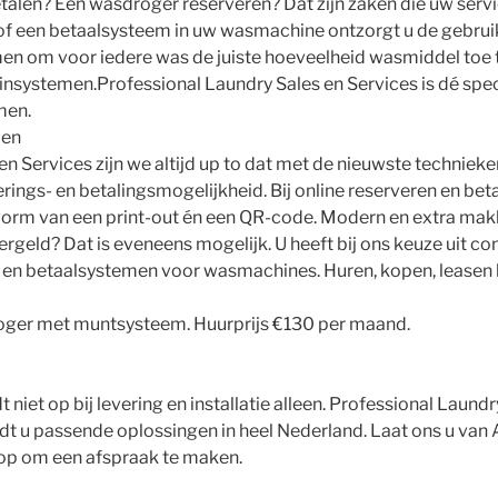
len? Een wasdroger reserveren? Dat zijn zaken die uw servic
f een betaalsysteem in uw wasmachine ontzorgt u de gebrui
en om voor iedere was de juiste hoeveelheid wasmiddel toe 
nsystemen.Professional Laundry Sales en Services is dé specia
men.
men
en Services zijn we altijd up to dat met de nieuwste technieke
rings- en betalingsmogelijkheid. Bij online reserveren en be
vorm van een print-out én een QR-code. Modern en extra makke
geld? Dat is eveneens mogelijk. U heeft bij ons keuze uit con
- en betaalsystemen voor wasmachines. Huren, kopen, leasen bi
ger met muntsysteem. Huurprijs €130 per maand.
 niet op bij levering en installatie alleen. Professional Laund
dt u passende oplossingen in heel Nederland. Laat ons u van
op om een afspraak te maken.