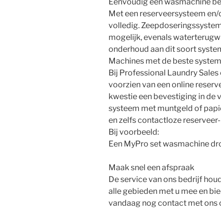
Eenvoudig een wasmachine beta
Met een reserveersysteem en/o
volledig. Zeepdoseringssystem
mogelijk, evenals waterterugwi
onderhoud aan dit soort syste
Machines met de beste syste
Bij Professional Laundry Sales 
voorzien van een online reserve
kwestie een bevestiging in de 
systeem met muntgeld of papier
en zelfs contactloze reserveer
Bij voorbeeld:
Een MyPro set wasmachine dro
Maak snel een afspraak
De service van ons bedrijf houdt
alle gebieden met u mee en bie
vandaag nog contact met ons 