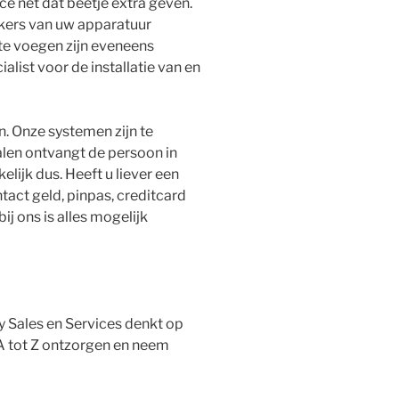
e net dat beetje extra geven.
kers van uw apparatuur
te voegen zijn eveneens
list voor de installatie van en
n. Onze systemen zijn te
talen ontvangt de persoon in
lijk dus. Heeft u liever een
tact geld, pinpas, creditcard
j ons is alles mogelijk
ry Sales en Services denkt op
 A tot Z ontzorgen en neem