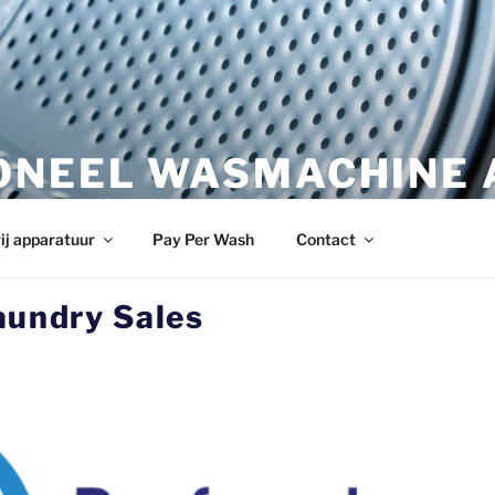
ONEEL WASMACHINE 
wasmachine.nl
ij apparatuur
Pay Per Wash
Contact
aundry Sales