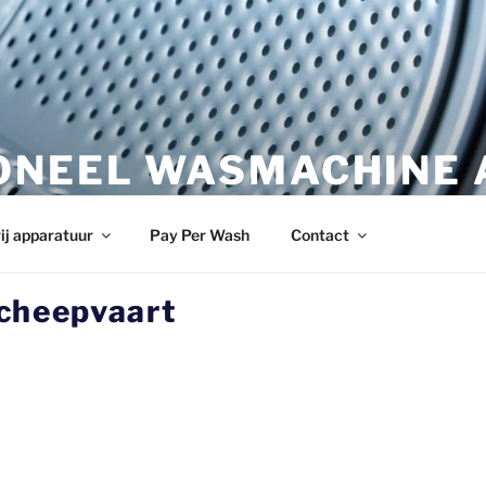
ONEEL WASMACHINE 
wasmachine.nl
ij apparatuur
Pay Per Wash
Contact
scheepvaart