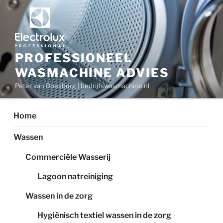
Ga
naar
de
inhoud
PROFESSIONEEL
WASMACHINE ADVIES
Peter van Doesburg | bedrijfswasmachine.nl
Home
Wassen
Commerciële Wasserij
Lagoon natreiniging
Wassen in de zorg
Hygiënisch textiel wassen in de zorg