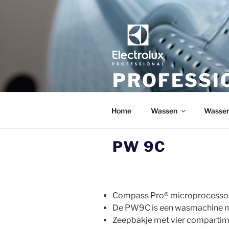
Ga
naar
de
inhoud
PROFESSI
Peter van Doesburg | bedrijfs
Home
Wassen
Wasser
PW 9C
Compass Pro® microprocesso
De PW9C is een wasmachine met
Zeepbakje met vier compartim