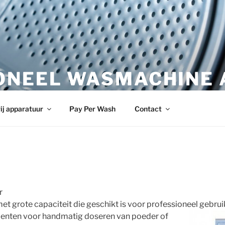
ONEEL WASMACHINE 
wasmachine.nl
ij apparatuur
Pay Per Wash
Contact
r
 grote capaciteit die geschikt is voor professioneel gebrui
enten voor handmatig doseren van poeder of