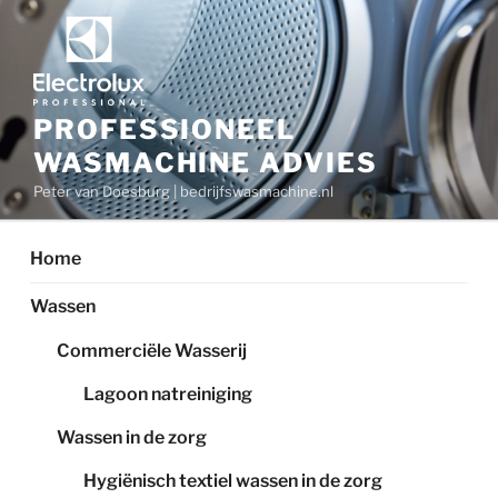
Ga
naar
de
inhoud
PROFESSIONEEL
WASMACHINE ADVIES
Peter van Doesburg | bedrijfswasmachine.nl
Home
Wassen
Commerciële Wasserij
Lagoon natreiniging
Wassen in de zorg
Hygiënisch textiel wassen in de zorg