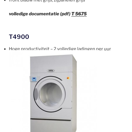
front blauw met grijs, zijpanelen grijs
volledige documentatie (pdf)
T 5675
T4900
Hoge productiviteit – 2 volledige ladingen per uur