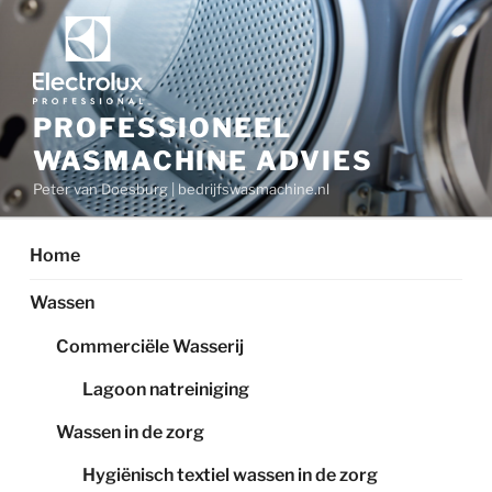
Ga
naar
de
inhoud
PROFESSIONEEL
WASMACHINE ADVIES
Peter van Doesburg | bedrijfswasmachine.nl
Home
Wassen
Commerciële Wasserij
Lagoon natreiniging
Wassen in de zorg
Hygiënisch textiel wassen in de zorg